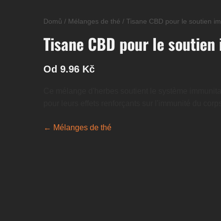
Domů
/
Mélanges de thé
/
Tisane CBD pour le soutien im
Tisane CBD pour le soutien
Od 9.96 Kč
Ce mélange d'herbes soutient le système immunitair
pour leurs effets renforçants sur l'immunité du corps
← Mélanges de thé