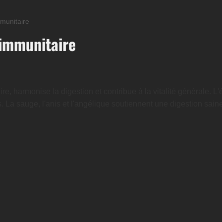
munitaire
 immunitaire
e, harmonise la digestion et contribue à la vitalité générale. L
. La sauge, l'anis et l'angélique soutiennent une digestion saine 