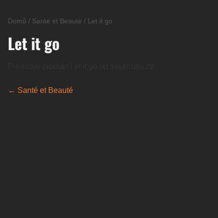
Domů
/
Santé et Beauté
/
Let it go
Let it go
Prémiový produkt Let it go od YourKush.cz
← Santé et Beauté