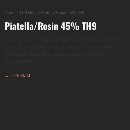
Domů
/
TH9 Hash
/
Piatella/Rosin 45% TH9
Piatella/Rosin 45% TH9
Piatella Hash – Extrait premium sans solvant avec texture
crémeuse, haute teneur en trichomes et infusion TH9.
Connu pour sa puissance extrême et son arôme
incomparable
← TH9 Hash