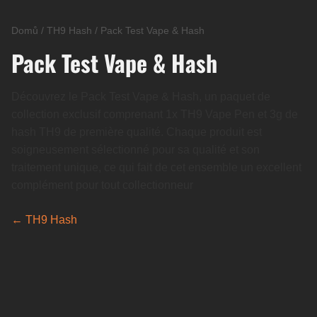
Domů
/
TH9 Hash
/
Pack Test Vape & Hash
Pack Test Vape & Hash
Découvrez le Pack Test Vape & Hash, un paquet de
collection exclusif comprenant 1x TH9 Vape Pen et 3g de
hash TH9 de première qualité. Chaque produit est
soigneusement sélectionné pour sa qualité et son
traitement unique, ce qui fait de cet ensemble un excellent
complément pour tout collectionneur
← TH9 Hash