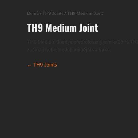
Domů
/
TH9 Joints
/
TH9 Medium Joint
TH9 Medium Joint
TH9 Medium Joint je předrolovaný joint s 25 % TH9 
začínají nebo hledají mírnější variantu.
← TH9 Joints