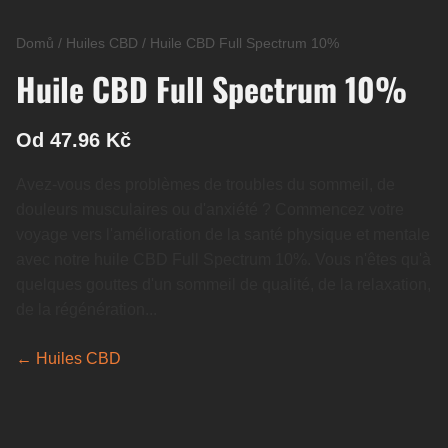
Domů
/
Huiles CBD
/
Huile CBD Full Spectrum 10%
Huile CBD Full Spectrum 10%
Od 47.96 Kč
Avez-vous des problèmes de troubles du sommeil, de
douleurs musculaires ou d'anxiété ? Commencez votre
voyage vers l'amélioration de la santé physique et mentale
avec notre huile CBD Full Spectrum 10%. Vous n'êtes qu'à
quelques gouttes d'un sommeil de qualité, de la relaxation,
de la régénération...
← Huiles CBD