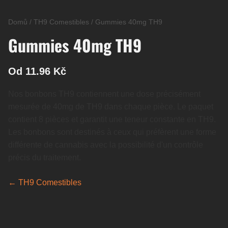
Domů
/
TH9 Comestibles
/
Gummies 40mg TH9
Gummies 40mg TH9
Od 11.96 Kč
Nos bonbons TH9 contiennent une dose précisément
mesurée de 40mg de TH9 dans chaque pièce. Le paquet
contient 8 pièces et garantit une teneur constante en TH9.
Les bonbons sont destinés à ceux qui préfèrent une forme
différente de cannabis avec la possibilité d'un contrôle
précis du traitement.
← TH9 Comestibles