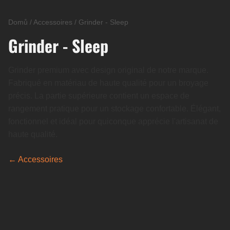
Domů
/
Accessoires
/
Grinder - Sleep
Grinder - Sleep
Grinder premium avec design original de notre marque.
Fabriqué en matériau de haute qualité pour un broyage
précis. La partie supérieure contient un espace de
rangement pratique pour un stockage confortable. Élégant,
fonctionnel et idéal pour quiconque apprécie l'artisanat de
haute qualité.
← Accessoires