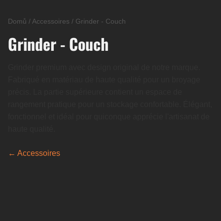
Domů
/
Accessoires
/
Grinder - Couch
Grinder - Couch
Grinder premium avec design original de notre marque.
Fabriqué en matériau de haute qualité pour un broyage
précis. La partie supérieure contient un espace de
rangement pratique pour un stockage confortable. Élégant,
fonctionnel et idéal pour quiconque apprécie l'artisanat de
haute qualité.
← Accessoires