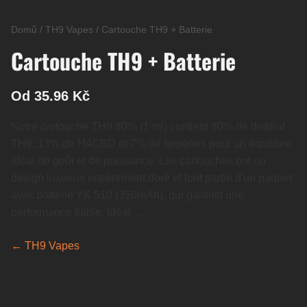
Domů
/
TH9 Vapes
/
Cartouche TH9 + Batterie
Cartouche TH9 + Batterie
Od 35.96 Kč
Notre cartouche TH9 80% (1 ml) contient 80% de distillat
TH9, 13% de H4CBD et 7% de terpènes pour un équilibre
idéal de goût et de puissance. Les cartouches ont un
design luxueux entièrement doré et font partie d'un paquet
avec batterie YK 510 (350mAh), qui garantit une
performance fiable. Idéal ...
← TH9 Vapes