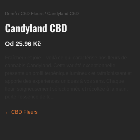
Domů
/
CBD Fleurs
/
Candyland CBD
Candyland CBD
Od 25.96 Kč
Fraîcheur et joie – voilà ce qui caractérise nos fleurs de
cannabis Candyland. Cette variété exceptionnelle
présente un profil terpénique lumineux et rafraîchissant et
apporte des expériences uniques à vos sens. Chaque
fleur, soigneusement sélectionnée et récoltée à la main,
porte l'essence de to...
← CBD Fleurs