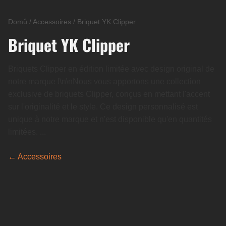
Domů
/
Accessoires
/
Briquet YK Clipper
Briquet YK Clipper
Briquets Clipper en édition limitée avec design original de
notre marque !\n\nNous vous apportons une collection
exclusive de briquets Clipper, conçus en mettant l'accent
sur l'originalité et le style. Ce design personnalisé est
unique à notre marque et n'est disponible qu'en quantités
limitées. ...
← Accessoires