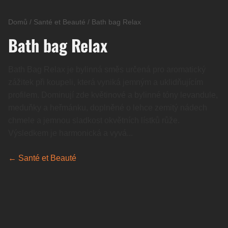
Domů
/
Santé et Beauté
/
Bath bag Relax
Bath bag Relax
Bath Bag Relax je bylinná směs určená pro aromatický
zážitek při koupeli, která vyniká jemným a uklidňujícím
profilem. Dominují zde květinové a bylinné tóny levandule,
meduňky a heřmánku, doplněné o lehce zemitý nádech
chmele a jemnou sladkost okvětních lístků růže.
Výsledkem je harmonická a vyvá...
← Santé et Beauté