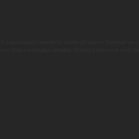
 a povzbuzující aromatický zážitek při koupeli. Dominují zde ci
u. Máta a eukalyptus přinášejí chladivý a intenzivně svěží akce