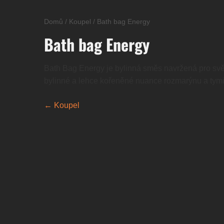
Domů
/
Koupel
/
Bath bag Energy
Bath bag Energy
Bath Bag Energy je bylinná směs navržená pro svěží
bylinné a lehce kořeněné nuance rozmarýnu a tymián
← Koupel