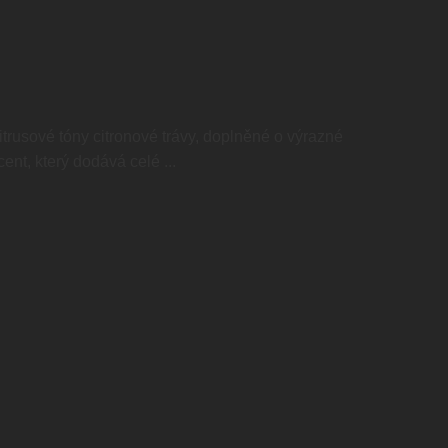
trusové tóny citronové trávy, doplněné o výrazné
nt, který dodává celé ...