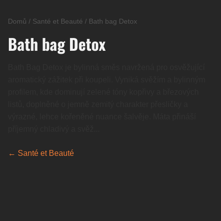
Domů
/
Santé et Beauté
/
Bath bag Detox
Bath bag Detox
Bath Bag Detox je bylinná směs navržená pro osvěžující
aromatický zážitek při koupeli. Vyniká svěžím a bylinným
profilem, kde dominují zelené tóny kopřivy a březových
listů, doplněné o jemně zemitý charakter přesličky a
výrazné, lehce kořeněné nuance šalvěje. Máta přináší
příjemný chladivý a svěž...
← Santé et Beauté