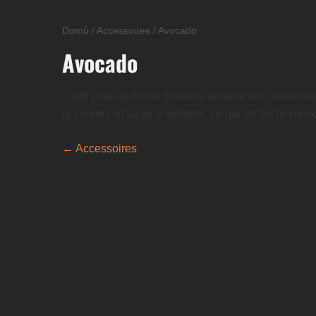
Domů
/
Accessoires
/
Avocado
Avocado
Cette pipe en forme d'avocat apporte non seulement 
la chaleur et facile à nettoyer, ce qui en fait le ch
← Accessoires