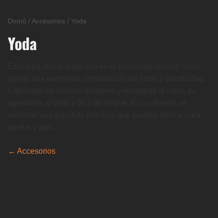
Domů
/
Accesorios
/
Yoda
Yoda
Esta pipa única, inspirada en el personaje icónico Yoda,
aporta una excelente combinación de estilo y practicidad.
Fabricada en silicona duradera y resistente al calor, es
agradable al tacto y fácil de limpiar. En su diseño se
esconde una espátula práctica, que puedes utilizar para
ajustar y apis...
← Accesorios