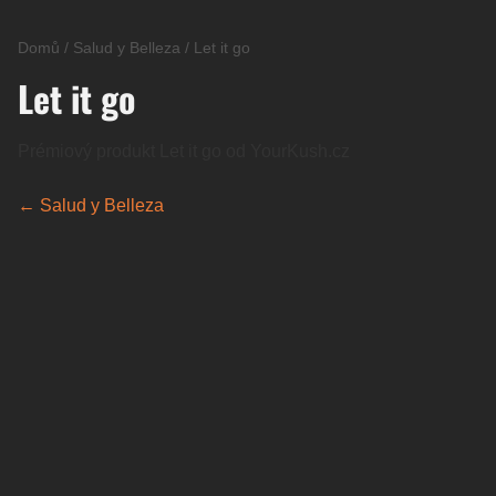
Domů
/
Salud y Belleza
/
Let it go
Let it go
Prémiový produkt Let it go od YourKush.cz
← Salud y Belleza