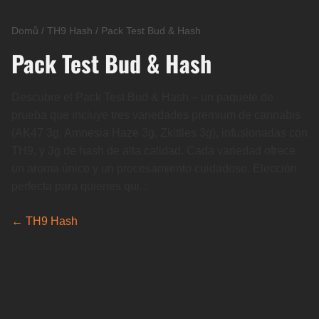
Domů
/
TH9 Hash
/
Pack Test Bud & Hash
Pack Test Bud & Hash
Descubre el Pack Test Bud & Hash – un paquete de
prueba que incluye tres variedades premium de cannabis
(AK47 3g, Amnesia Haze 3g, Zkittles 3g), infusionadas con
TH9, y 3g de hash de alta calidad. Cada variedad ofrece
un aroma único y un procesamiento cuidadoso. Elección
perfecta para quienes qui...
← TH9 Hash