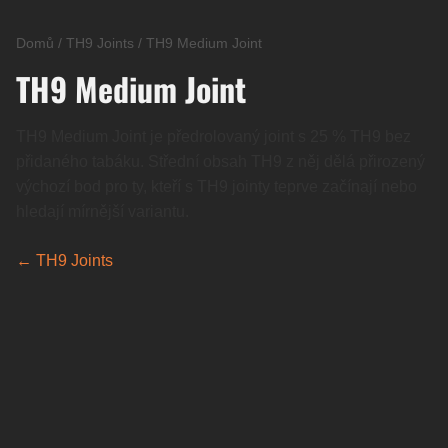
Domů
/
TH9 Joints
/
TH9 Medium Joint
TH9 Medium Joint
TH9 Medium Joint je předrolovaný joint s 25 % TH9 bez
přidaného tabáku. Střední obsah TH9 z něj dělá přirozený
výchozí bod pro ty, kteří s TH9 jointy teprve začínají nebo
hledají mírnější variantu.
← TH9 Joints