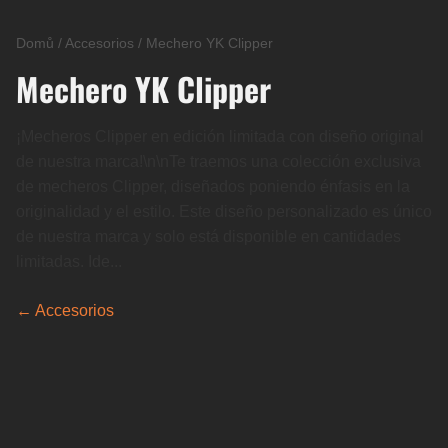
Domů
/
Accesorios
/
Mechero YK Clipper
Mechero YK Clipper
¡Mecheros Clipper en edición limitada con diseño original
de nuestra marca!\n\nTe traemos una colección exclusiva
de mecheros Clipper, diseñados poniendo énfasis en la
originalidad y el estilo. Este diseño personalizado es único
de nuestra marca y solo está disponible en cantidades
limitadas. Ide...
← Accesorios