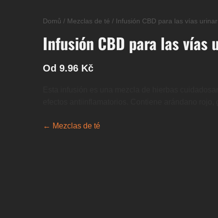
Domů
/
Mezclas de té
/
Infusión CBD para las vías urinar
Infusión CBD para las vías 
Od 9.96 Kč
Esta infusión es una mezcla de hierbas cuidadosame
efectos antiinflamatorios. Contiene arándano rojo, 
← Mezclas de té