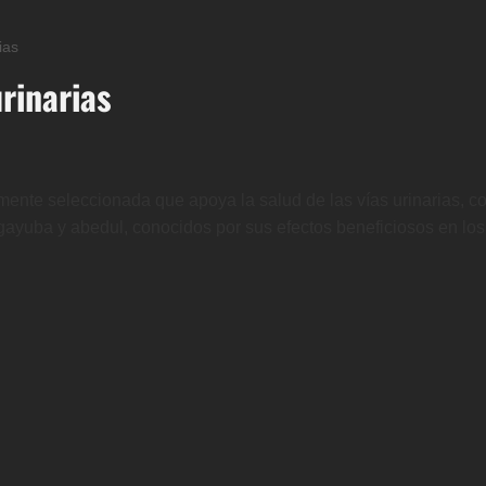
ias
urinarias
nte seleccionada que apoya la salud de las vías urinarias, con
gayuba y abedul, conocidos por sus efectos beneficiosos en los r