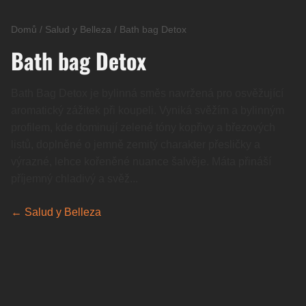
Domů
/
Salud y Belleza
/
Bath bag Detox
Bath bag Detox
Bath Bag Detox je bylinná směs navržená pro osvěžující
aromatický zážitek při koupeli. Vyniká svěžím a bylinným
profilem, kde dominují zelené tóny kopřivy a březových
listů, doplněné o jemně zemitý charakter přesličky a
výrazné, lehce kořeněné nuance šalvěje. Máta přináší
příjemný chladivý a svěž...
← Salud y Belleza