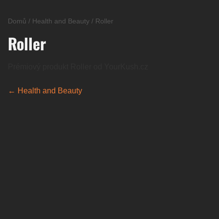
Domů
/
Health and Beauty
/
Roller
Roller
Prémiový produkt Roller od YourKush.cz
← Health and Beauty