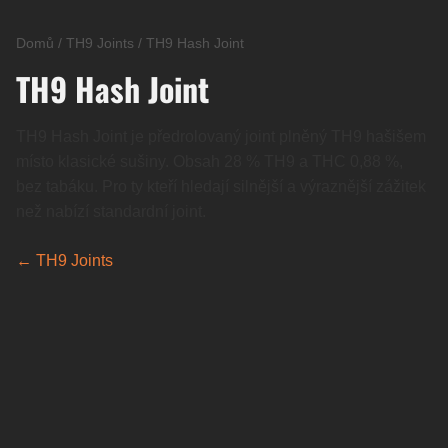
Domů
/
TH9 Joints
/
TH9 Hash Joint
TH9 Hash Joint
TH9 Hash Joint je předrolovaný joint plněný TH9 hašišem
místo klasické sušiny. Obsah 28 % TH9 a THC 0,88 %,
bez tabáku. Pro ty kteří hledají silnější a výraznější zážitek
než nabízí standardní joint.
← TH9 Joints