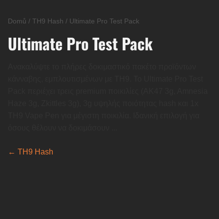
Domů
/
TH9 Hash
/
Ultimate Pro Test Pack
Ultimate Pro Test Pack
Ανακαλύψτε το πλήρες δοκιμαστικό πακέτο προϊόντων
κάνναβης, εμπλουτισμένων με TH9. Το Ultimate Pro Test
Pack περιέχει τρεις premium ποικιλίες (AK47 3g, Amnesia
Haze 3g, Zkittles 3g), 3g υψηλής ποιότητας hash και 1x
TH9 Vape Pen για μέγιστη ποικιλία. Ιδανική επιλογή για
όσους θέλουν να δοκιμάσουν ...
← TH9 Hash