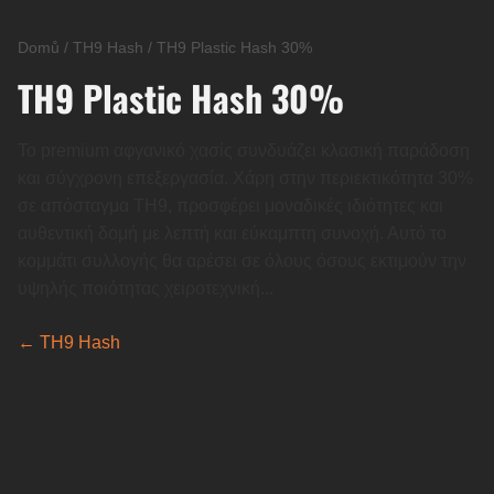
Domů
/
TH9 Hash
/
TH9 Plastic Hash 30%
TH9 Plastic Hash 30%
Το premium αφγανικό χασίς συνδυάζει κλασική παράδοση
και σύγχρονη επεξεργασία. Χάρη στην περιεκτικότητα 30%
σε απόσταγμα TH9, προσφέρει μοναδικές ιδιότητες και
αυθεντική δομή με λεπτή και εύκαμπτη συνοχή. Αυτό το
κομμάτι συλλογής θα αρέσει σε όλους όσους εκτιμούν την
υψηλής ποιότητας χειροτεχνική...
← TH9 Hash