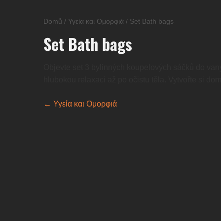
Domů
/
Υγεία και Ομορφιά
/
Set Bath bags
Set Bath bags
Objevte set 3 bylinných koupelových sáčků do va
hlubokou relaxaci až po očistu těla. Vytvořte si do
← Υγεία και Ομορφιά