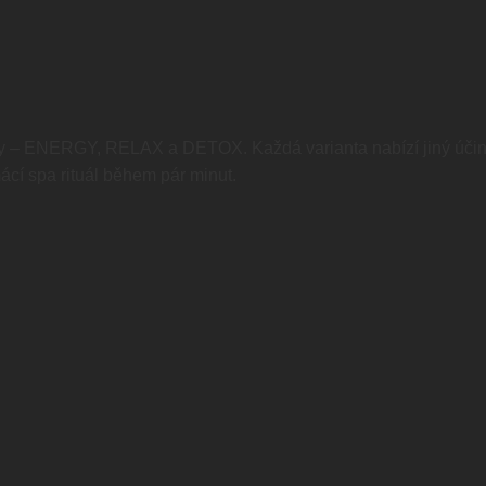
ny – ENERGY, RELAX a DETOX. Každá varianta nabízí jiný účin
mácí spa rituál během pár minut.