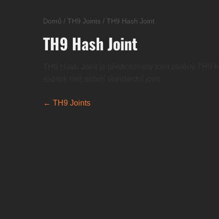
Domů
/
TH9 Joints
/
TH9 Hash Joint
TH9 Hash Joint
TH9 Hash Joint je předrolovaný joint plněný TH9 ha
zážitek než nabízí standardní joint.
← TH9 Joints