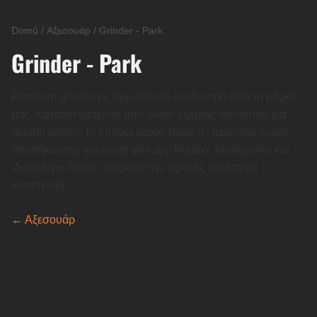
Domů
/
Αξεσουάρ
/
Grinder - Park
Grinder - Park
Premium grinder με πρωτότυπο σχεδιασμό από τη μάρκα
μας. Κατασκευασμένο από υλικό υψηλής ποιότητας για
ακριβή άλεση. Το επάνω μέρος περιέχει πρακτικό χώρο
αποθήκευσης για άνετη φύλαξη. Κομψό, λειτουργικό και
ιδανικό για όσους εκτιμούν την υψηλής ποιότητας
κατασκευή.
← Αξεσουάρ