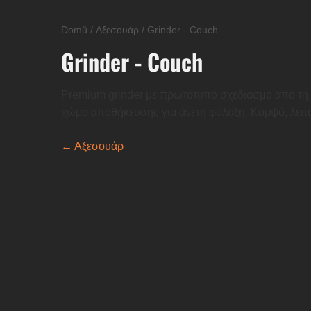
Domů
/
Αξεσουάρ
/
Grinder - Couch
Grinder - Couch
Premium grinder με πρωτότυπο σχεδιασμό από τη 
χώρο αποθήκευσης για άνετη φύλαξη. Κομψό, λειτο
← Αξεσουάρ