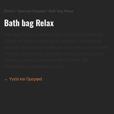
Domů
/
Υγεία και Ομορφιά
/
Bath bag Relax
Bath bag Relax
Bath Bag Relax je bylinná směs určená pro aromatický
zážitek při koupeli, která vyniká jemným a uklidňujícím
profilem. Dominují zde květinové a bylinné tóny levandule,
meduňky a heřmánku, doplněné o lehce zemitý nádech
chmele a jemnou sladkost okvětních lístků růže.
Výsledkem je harmonická a vyvá...
← Υγεία και Ομορφιά