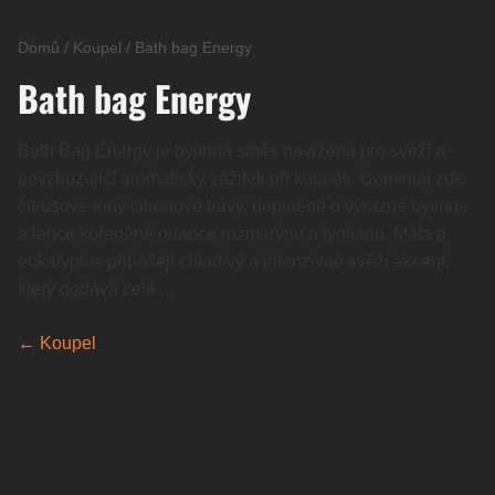
Domů
/
Koupel
/
Bath bag Energy
Bath bag Energy
Bath Bag Energy je bylinná směs navržená pro svěží a
povzbuzující aromatický zážitek při koupeli. Dominují zde
citrusové tóny citronové trávy, doplněné o výrazné bylinné
a lehce kořeněné nuance rozmarýnu a tymiánu. Máta a
eukalyptus přinášejí chladivý a intenzivně svěží akcent,
který dodává celé ...
← Koupel