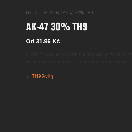
Domů
/
TH9 Άνθη
/
AK-47 30% TH9
AK-47 30% TH9
Od 31.96 Kč
Η AK47 είναι μια γνωστή και δημοφιλής ποικιλία, 
Είναι ιδανική για συλλέκτες που αναζητούν εξαιρετ
← TH9 Άνθη