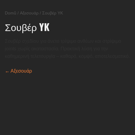
Domů
/
Αξεσουάρ
/
Σουβέρ YK
Σουβέρ YK
Σουβέρ σχεδίου για άνετο τρίψιμο ανθέων και στρίψιμο
joints χωρίς ακαταστασία. Πρακτική λύση για την
καθημερινή τελετουργία – καθαρό, κομψό, αποτελεσματικό.
← Αξεσουάρ