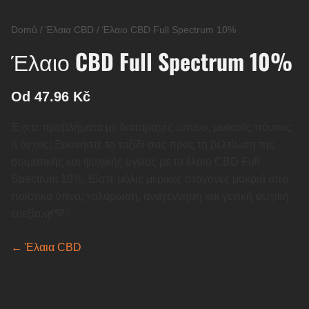
Domů
/
Έλαια CBD
/
Έλαιο CBD Full Spectrum 10%
Έλαιο CBD Full Spectrum 10%
Od 47.96 Kč
Έχετε προβλήματα με διαταραχές ύπνου, μυϊκούς πόνους
ή άγχος; Ξεκινήστε το ταξίδι σας προς τη βελτίωση της
σωματικής και ψυχικής υγείας με το έλαιο CBD Full
Spectrum 10%. Είστε μόλις μερικές σταγόνες μακριά από
ποιοτικό ύπνο, χαλάρωση, αναγέννηση και γενική ψυχική
ευεξία.🌿💚✨
← Έλαια CBD