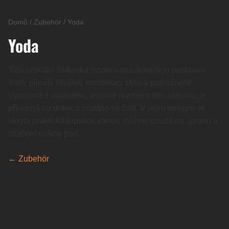
Domů
/
Zubehör
/
Yoda
Yoda
Tato unikátní šlukovka inspirovaná ikonickou postavou
Yody přináší skvělou kombinaci stylu a praktičnosti.
Vyrobená z odolného, tepelně rezistentního silikonu, je
příjemná na dotek a snadno se čistí. V jejím designu je
ukrytá praktická lopatka, kterou můžete použít na úpravu a
stlačení sušiny pod...
← Zubehör