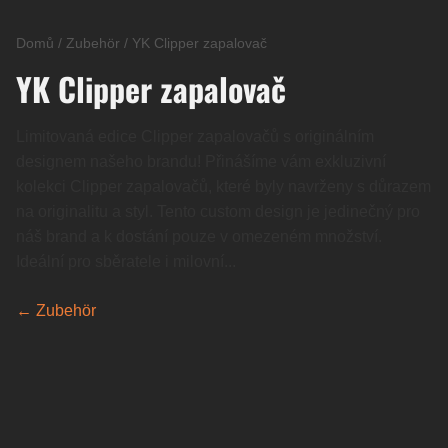
Domů
/
Zubehör
/
YK Clipper zapalovač
YK Clipper zapalovač
Limitovaná edice Clipper zapalovačů s originálním
designem našeho brandu! Přinášíme vám exkluzivní
kolekci Clipper zapalovačů, které byly navrženy s důrazem
na originalitu a styl. Tento custom design je jedinečný pro
náš brand a k dostání pouze v omezeném množství.
Ideální pro sběratele i milovní...
← Zubehör