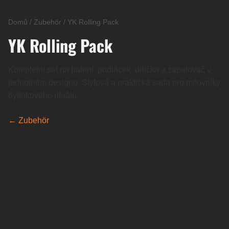
Domů
/
Zubehör
/
YK Rolling Pack
YK Rolling Pack
Kompletní set na balení: podtácek, drtička a zapalovač v
jednotném designu. Stylová a praktická sada pro milovníky
bylinkového rituálu.
← Zubehör