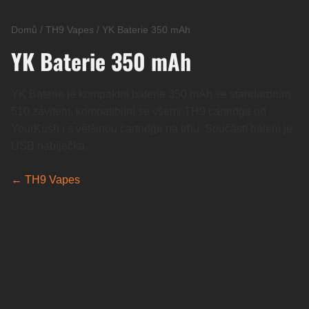
Domů
/
TH9 Vapes
/
YK Baterie 350 mAh
YK Baterie 350 mAh
YK Baterie je kompaktní baterie 350 mAh se standardním
510 závitem, kompatibilní se všemi TH9 cartridge od
YourKush i s většinou cartridge na trhu. Součástí balení je
USB nabíječka.
← TH9 Vapes