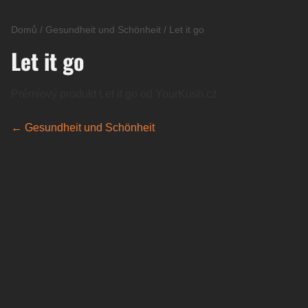
Domů
/
Gesundheit und Schönheit
/
Let it go
Let it go
Prémiový produkt Let it go od YourKush.cz
← Gesundheit und Schönheit