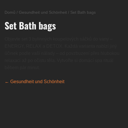
Domů
/
Gesundheit und Schönheit
/
Set Bath bags
Set Bath bags
Objevte set 3 bylinných koupelových sáčků do vany –
ENERGY, RELAX a DETOX. Každá varianta nabízí jiný
účinek podle vaší nálady – od povzbuzení přes hlubokou
relaxaci až po očistu těla. Vytvořte si domácí spa rituál
během pár minut.
← Gesundheit und Schönheit