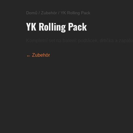
Domů
/
Zubehör
/
YK Rolling Pack
YK Rolling Pack
Kompletní set na balení: podtácek, drtička a zapal
← Zubehör