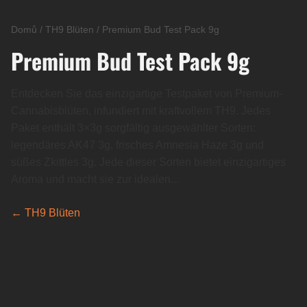
Domů
/
TH9 Blüten
/
Premium Bud Test Pack 9g
Premium Bud Test Pack 9g
Entdecken Sie das einzigartige Testpaket von Premium-
Cannabisblüten, infundiert mit kraftvollem TH9. Jedes
Paket enthält 3×3g sorgfältig ausgewählter Sorten:
legendäres AK47 3g, frisches Amnesia Haze 3g und
süßes Zkittles 3g. Jede dieser Sorten bietet einzigartiges
Aroma und macht sie zur idealen...
← TH9 Blüten