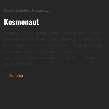
Domů
/
Zubehör
/
Kosmonaut
Kosmonaut
Begeben Sie sich auf ein Weltraumabenteuer mit dieser
stilvollen Astronauten-förmigen Pfeife! Aus hochwertigem
Silikon gefertigt, ist sie leicht, stoßfest und hitzebeständig,
was Handhabung und Wartung einfach macht. Dieses
originale Astronauten-Design fügt Ihren Rauchtritualen
einzigartigen Stil...
← Zubehör