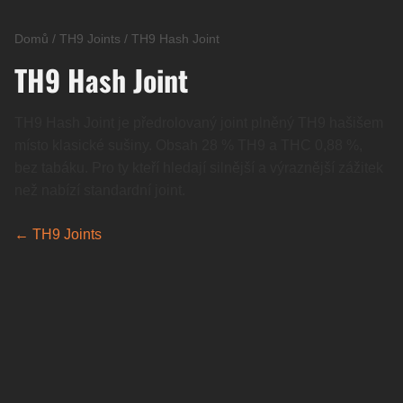
Domů
/
TH9 Joints
/
TH9 Hash Joint
TH9 Hash Joint
TH9 Hash Joint je předrolovaný joint plněný TH9 hašišem
místo klasické sušiny. Obsah 28 % TH9 a THC 0,88 %,
bez tabáku. Pro ty kteří hledají silnější a výraznější zážitek
než nabízí standardní joint.
← TH9 Joints