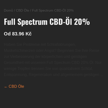
Domů
/
CBD Öle
/
Full Spectrum CBD-Öl 20%
Full Spectrum CBD-Öl 20%
Od 83.96 Kč
Haben Sie Probleme mit Schlafstörungen,
Muskelschmerzen oder Angst? Beginnen Sie Ihre Reise
zur Verbesserung der körperlichen und geistigen
Gesundheit mit unserem Full Spectrum CBD 20% Öl. Nur
wenige Tropfen trennen Sie von qualitativem Schlaf,
Entspannung, Regeneration und allgemeinem geistigen ...
← CBD Öle