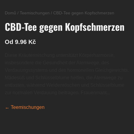
Domů
/
Teemischungen
/
CBD-Tee gegen Kopfschmerzen
CBD-Tee gegen Kopfschmerzen
Od 9.96 Kč
Diese Kräutermischung unterstützt Körperharmonie,
insbesondere die Gesundheit der Atemwege, des
Verdauungssystems und des hormonellen Gleichgewichts.
Mädesüß und Schlüsselblume helfen, die Atemwege zu
entlasten, während Weidenröschen und Schlüsselblume
zur normalen Verdauung beitragen. Frauenmant...
← Teemischungen