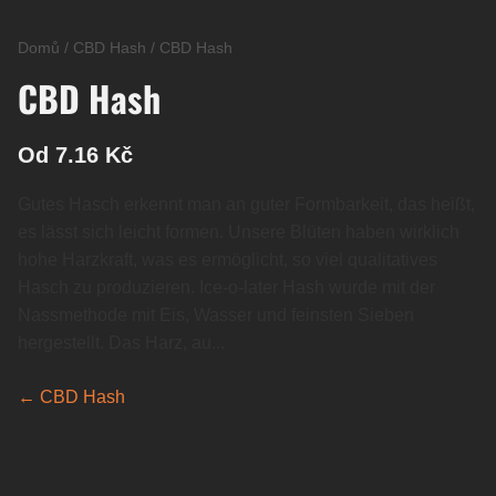
Domů
/
CBD Hash
/
CBD Hash
CBD Hash
Od 7.16 Kč
Gutes Hasch erkennt man an guter Formbarkeit, das heißt,
es lässt sich leicht formen. Unsere Blüten haben wirklich
hohe Harzkraft, was es ermöglicht, so viel qualitatives
Hasch zu produzieren. Ice-o-later Hash wurde mit der
Nassmethode mit Eis, Wasser und feinsten Sieben
hergestellt. Das Harz, au...
← CBD Hash