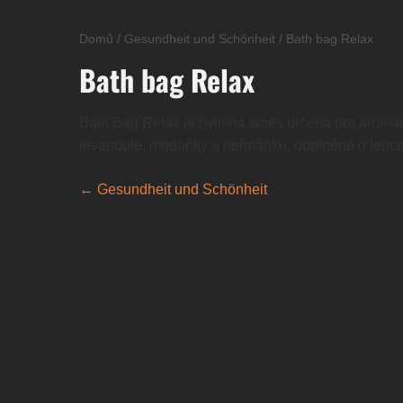
Domů
/
Gesundheit und Schönheit
/
Bath bag Relax
Bath bag Relax
Bath Bag Relax je bylinná směs určená pro aromatic
levandule, meduňky a heřmánku, doplněné o lehce 
← Gesundheit und Schönheit