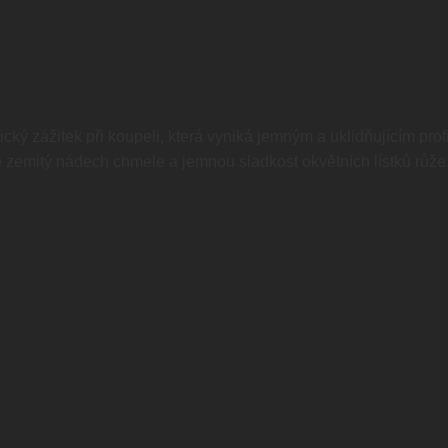
ký zážitek při koupeli, která vyniká jemným a uklidňujícím prof
zemitý nádech chmele a jemnou sladkost okvětních lístků růže.